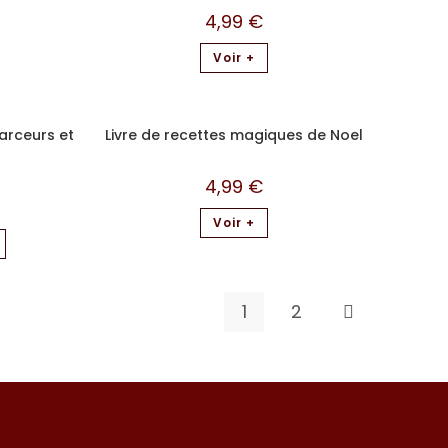
4,99
€
Voir +
farceurs et
Livre de recettes magiques de Noel
4,99
€
Voir +
1
2