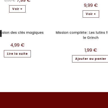
7,99
€
9,99
€
9,99
€
Voir +
Voir +
ission des clés magiques
Mission complète : Les lutins 
le Grinch
4,99
€
1,99
€
Lire la suite
Ajouter au panier