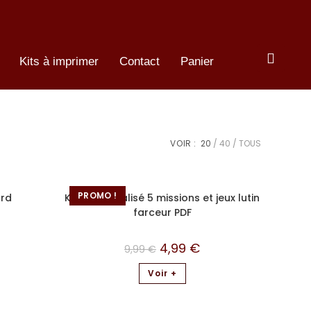
Kits à imprimer
Contact
Panier
VOIR :
20
40
TOUS
PROMO !
ord
Kit Personnalisé 5 missions et jeux lutin
farceur PDF
4,99
€
9,99
€
Voir +