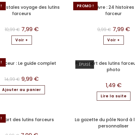
!
PROMO !
postales voyage des lutins
Le grand livre : 24 histoires
farceurs
farceur
7,99
€
7,99
€
10,99
€
9,99
€
Voir +
Voir +
!
farceur : Le guide complet
Passeport des lutins farce
ÉPUISÉ
photo
9,99
€
14,99
€
1,49
€
Ajouter au panier
Lire la suite
!
départ des lutins farceurs
La gazette du pôle Nord à l
personnaliser