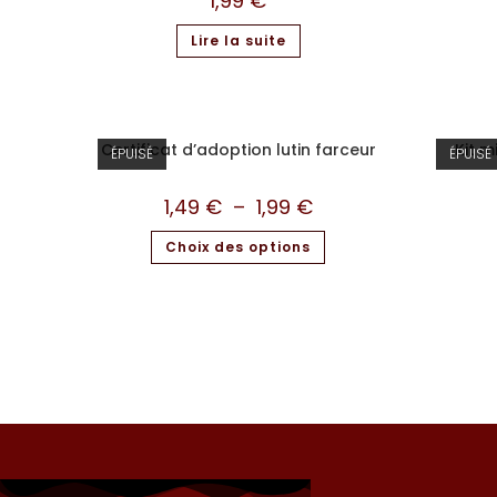
1,99
€
Lire la suite
Certificat d’adoption lutin farceur
Kit m
ÉPUISÉ
ÉPUISÉ
1,49
€
–
1,99
€
Choix des options