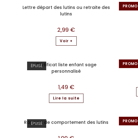
PROMO 
Lettre départ des lutins ou retraite des
Cartes 
lutins
2,99
€
Voir +
PROMO 
Certificat liste enfant sage
Lutin 
ÉPUISÉ
personnalisé
1,49
€
Lire la suite
PROMO 
Rapport de comportement des lutins
Kit 
ÉPUISÉ