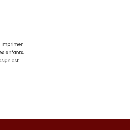
t imprimer
es enfants.
design est