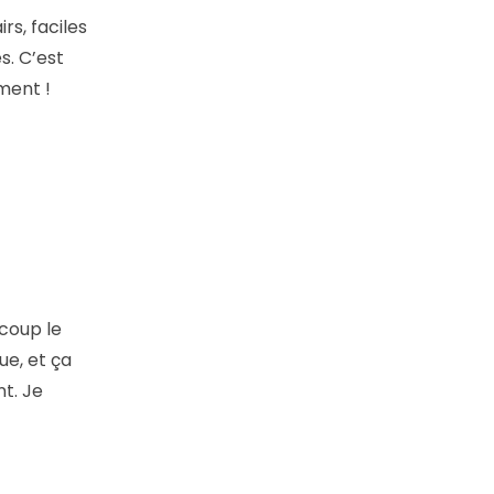
rs, faciles
s. C’est
ment !
coup le
ue, et ça
t. Je