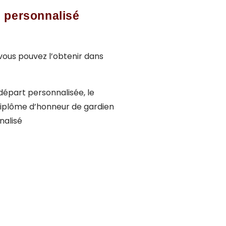
ge personnalisé
, vous pouvez l’obtenir dans
départ personnalisée, le
e diplôme d’honneur de gardien
nalisé