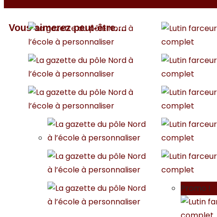
Vous aimerez peut-être....
Promo !