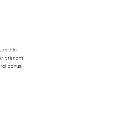
ton à la
eur prénom
vrai bonus.