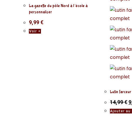
La gazette du pôle Nord à l’école à
personnaliser
9,99
€
Voir +
Lutin farceur
14,99
€
9
Ajouter au 